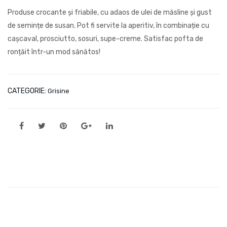
Se
Aur
Produse crocante și friabile, cu adaos de ulei de măsline și gust
min
aș
de semințe de susan. Pot fi servite la aperitiv, în combinație cu
țe
cașcaval, prosciutto, sosuri, supe-creme. Satisfac pofta de
și
ronțăit într-un mod sănătos!
Cer
eale
CATEGORIE:
Grisine