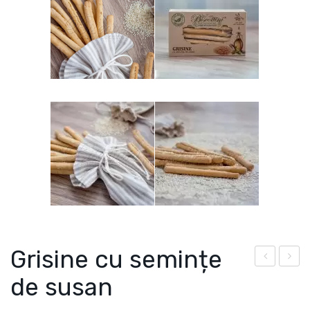
Grisine cu semințe
iscu
iscu
de susan
iți
iți