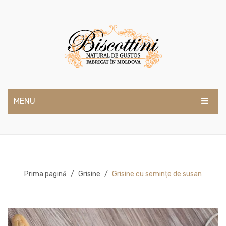
MENU
ACASĂ
DESPRE NOI
PRODUSE
Prima pagină
/
Grisine
/
Grisine cu semințe de susan
BLOG
CONTACTE