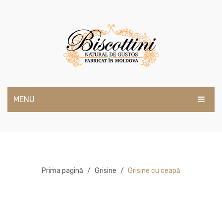
MENU
ACASĂ
DESPRE NOI
PRODUSE
Prima pagină
/
Grisine
/
Grisine cu ceapă
BLOG
CONTACTE