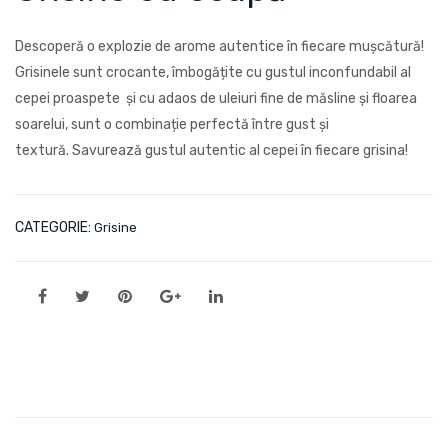
iscu
risin
iți
e
Descoperă o explozie de arome autentice în fiecare mușcătură!
Aur
inte
Grisinele sunt crocante, îmbogățite cu gustul inconfundabil al
aș
gral
cepei proaspete și cu adaos de uleiuri fine de măsline și floarea
e
soarelui, sunt o combinație perfectă între gust și
textură. Savurează gustul autentic al cepei în fiecare grisina!
CATEGORIE:
Grisine