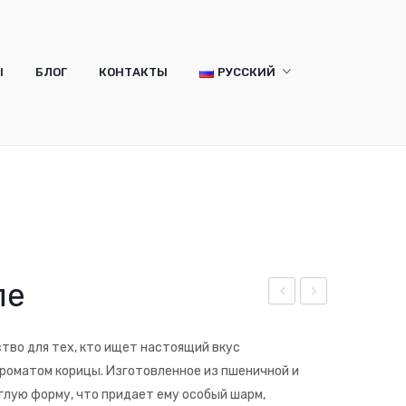
Ы
БЛОГ
КОНТАКТЫ
РУССКИЙ
Русский
Română
Ы
БЛОГ
КОНТАКТЫ
РУССКИЙ
Русский
Română
ле
ече
ече
нье
нье
тво для тех, кто ищет настоящий вкус
Сем
Aur
ароматом корицы. Изготовленное из пшеничной и
ена
aș
глую форму, что придает ему особый шарм,