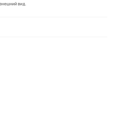
и
внешний вид.
зла
ки