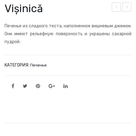
Vișinică
âm
ung
bet
ulițe
Печенье из сладкого теста, наполненное вишневым джемом.
Они имеют рельефную поверхность и украшены сахарной
пудрой.
КАТЕГОРИЯ:
Печенье