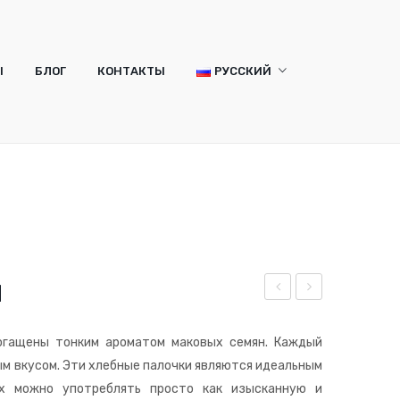
Ы
БЛОГ
КОНТАКТЫ
РУССКИЙ
Русский
Română
Ы
БЛОГ
КОНТАКТЫ
РУССКИЙ
Русский
Română
м
рис
рис
син
син
огащены тонким ароматом маковых семян. Каждый
ы с
ы с
м вкусом. Эти хлебные палочки являются идеальным
роз
сем
х можно употреблять просто как изысканную и