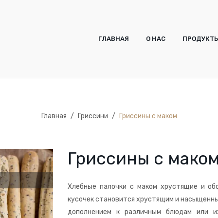
ГЛАВНАЯ
О НАС
ПРОДУКТ
ГЛАВНАЯ
О НАС
ПРОДУКТ
Главная
/
Гриссини
/
Гриссины с маком
Гриссины с мако
Хлебные палочки с маком хрустящие и об
кусочек становится хрустящим и насыщенны
дополнением к различным блюдам или и